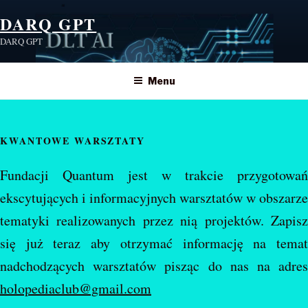
Skip
DARQ GPT
to
DARQ GPT
content
Menu
KWANTOWE WARSZTATY
Fundacji Quantum jest w trakcie przygotowań
ekscytujących i informacyjnych warsztatów w obszarze
tematyki realizowanych przez nią projektów. Zapisz
się już teraz aby otrzymać informację na temat
nadchodzących warsztatów pisząc do nas na adres
holopediaclub@gmail.com